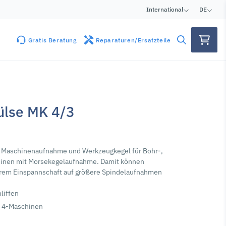
International
DE
Gratis Beratung
Reparaturen/Ersatzteile
ülse MK 4/3
 Maschinenaufnahme und Werkzeugkegel für Bohr-,
hinen mit Morsekegelaufnahme. Damit können
rem Einspannschaft auf größere Spindelaufnahmen
liffen
K 4-Maschinen