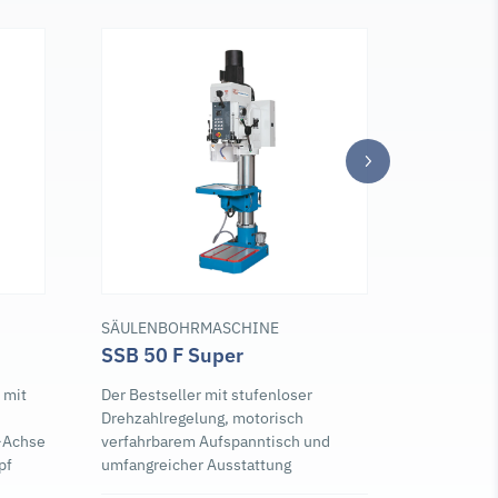
SÄULENBOHRMASCHINE
SÄULENB
SSB 50 F Super
SSB 40 
 mit
Der Bestseller mit stufenloser
Der Bestse
Drehzahlregelung, motorisch
Drehzahlr
X-Achse
verfahrbarem Aufspanntisch und
verfahrba
pf
umfangreicher Ausstattung
umfangrei