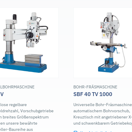
ALBOHRMASCHINE
BOHR-FRÄSMASCHINE
 V
SBF 40 TV 1000
lose regelbare
Universelle Bohr-Fräsmaschine
ldrehzahl, Vorschubgetriebe
automatischem Bohrvorschub,
in breites Größenspektrum
Kreuztisch mit angetriebener 
nen unsere bewährte
und schwenkbarem Getriebeko
ller-Baureihe aus