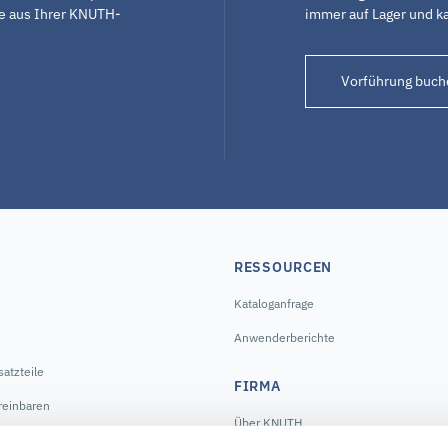
te aus Ihrer KNUTH-
immer auf Lager und k
Vorführung buch
RESSOURCEN
Kataloganfrage
Anwenderberichte
atzteile
FIRMA
reinbaren
Über KNUTH