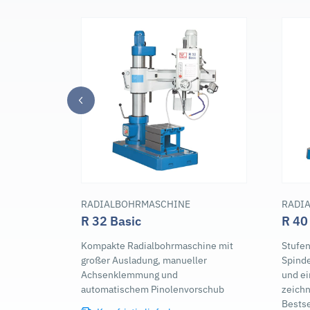
RADIALBOHRMASCHINE
RADI
R 32 Basic
R 40
Kompakte Radialbohrmaschine mit
Stufen
großer Ausladung, manueller
Spinde
Achsenklemmung und
und e
automatischem Pinolenvorschub
zeich
Bestse