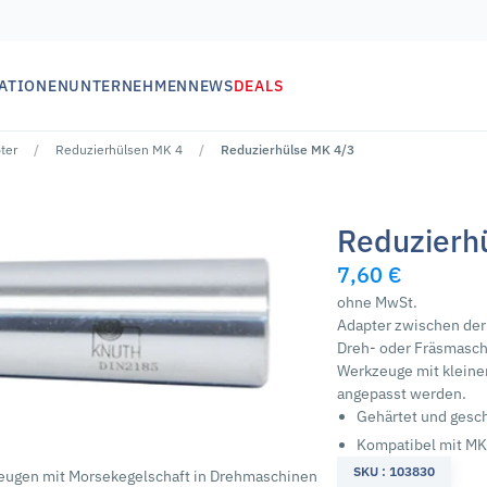
ATIONEN
UNTERNEHMEN
NEWS
DEALS
ter
Reduzierhülsen MK 4
Reduzierhülse MK 4/3
Reduzierh
7,60 €
ohne MwSt.
Adapter zwischen der
Dreh- oder Fräsmasc
Werkzeuge mit kleine
angepasst werden.
Gehärtet und gesch
Kompatibel mit M
SKU : 103830
ugen mit Morsekegelschaft in Drehmaschinen