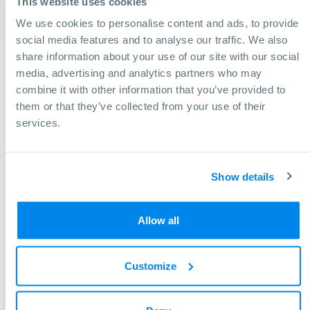
This website uses cookies
Corsa asse X: 1.220 mm
We use cookies to personalise content and ads, to provide
Corsa asse Y: 600 mm
social media features and to analyse our traffic. We also
share information about your use of our site with our social
media, advertising and analytics partners who may
combine it with other information that you’ve provided to
them or that they’ve collected from your use of their
services.
Show details
Allow all
Customize
Hai bisogno di aiuto per trovare una
macchina?