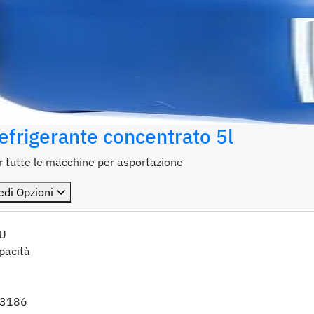
efrigerante concentrato 5l
r tutte le macchine per asportazione
edi Opzioni
U
pacità
3186