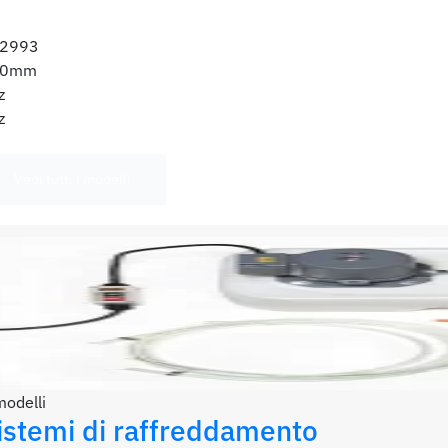
2993
80mm
z
z
Vedi tutti i modelli
modelli
istemi di raffreddamento