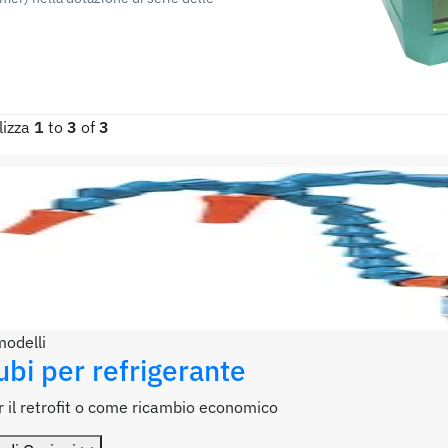
lizza
1
to
3
of
3
modelli
ubi per refrigerante
r il retrofit o come ricambio economico