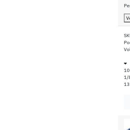
Per
V
SK
Po
Vo
10
1/
13