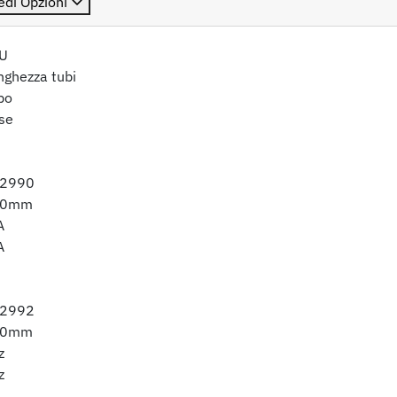
edi Opzioni
U
nghezza tubi
bo
se
2990
20mm
A
A
2992
20mm
z
z