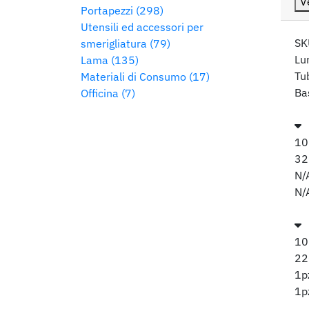
V
Portapezzi (298)
Utensili ed accessori per
SK
smerigliatura (79)
Lu
Lama (135)
Tu
Materiali di Consumo (17)
Ba
Officina (7)
10
3
N/
N/
10
2
1p
1p