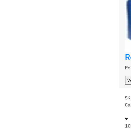
R
Pe
V
SK
Ca
10