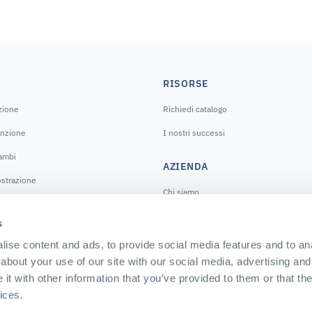
RISORSE
azione
Richiedi catalogo
enzione
I nostri successi
cambi
AZIENDA
strazione
Chi siamo
La nostra storia
s
Le nostri sedi
ise content and ads, to provide social media features and to anal
about your use of our site with our social media, advertising and
Offerte di lavoro
t with other information that you’ve provided to them or that the
ices.