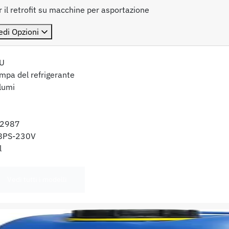
 il retrofit su macchine per asportazione
edi Opzioni
U
mpa del refrigerante
lumi
2987
8PS-230V
l
Vedi tutti i modelli