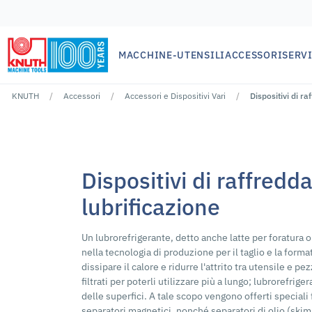
MACCHINE-UTENSILI
ACCESSORI
SERVI
KNUTH
Accessori
Accessori e Dispositivi Vari
Dispositivi di r
Nessun risutlato per ""
Dispositivi di raffred
lubrificazione
Un lubrorefrigerante, detto anche latte per foratura o
nella tecnologia di produzione per il taglio e la form
dissipare il calore e ridurre l'attrito tra utensile e p
filtrati per poterli utilizzare più a lungo; lubrorefrige
delle superfici. A tale scopo vengono offerti speciali
separatori magnetici, nonché separatori di olio (skim