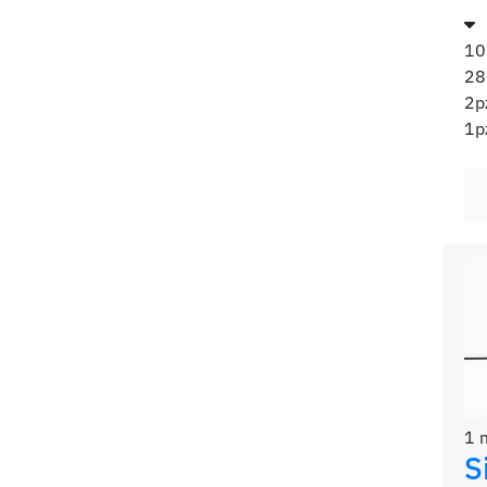
10
2
2p
1p
1 
S