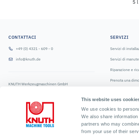
5 l
CONTATTACI
SERVIZI
+49 (0) 4321 - 609 - 0
Servizi di install
info@knuth.de
Servizi di manut
Riparazione e ri
Prenota una dimo
KNUTH Werkzeugmaschinen GmbH
Schmalenbrook 14
SEGUICI
24647 Wasbek
This website uses cookie
Germania
We use cookies to personal
We also share information 
partners who may combine i
from your use of their serv