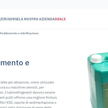
ZI
RISORSE
LA NOSTRA AZIENDA
DEALS
affreddamento e lubrificazione
damento e
 latte per abrasione, viene utilizzato
atura su macchine utensili, per
ezzo. I lubrorefrigeranti devono essere
ranti puliti offrono una migliore finitura
 filtri KSS, vasche di sedimentazione o
mer) nella dotazione di serie delle