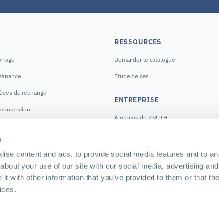
RESSOURCES
arrage
Demander le catalogue
ntenance
Étude de cas
ièces de rechange
ENTREPRISE
monstration
À propos de KNUTH
E
Notre histoire
s
Nos sites
ise content and ads, to provide social media features and to anal
about your use of our site with our social media, advertising and
Offres d'emploi
t with other information that you’ve provided to them or that the
ices.
Français
Italiano
English (Americas)
Español (Americas)
English (Sub