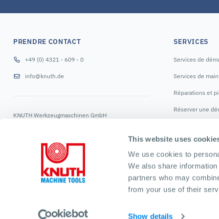
PRENDRE CONTACT
SERVICES
+49 (0) 4321 - 609 - 0
Services de dém
info@knuth.de
Services de mai
Réparations et p
Réserver une dé
KNUTH Werkzeugmaschinen GmbH
Schmalenbrook 14
NOUS SUIVR
24647 Wasbek
This website uses cookie
Allemagne
We use cookies to personal
We also share information 
partners who may combine i
from your use of their serv
English
Deutsch
Español
Русский
Show details