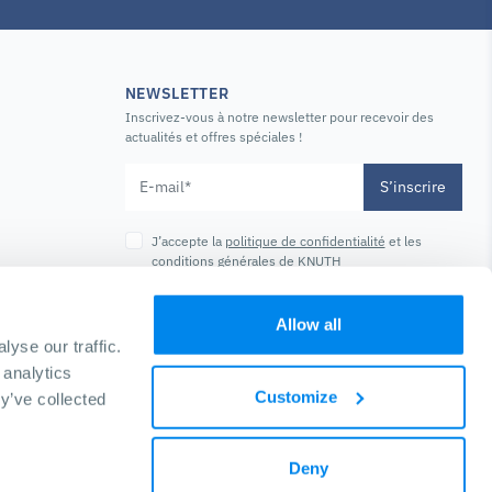
NEWSLETTER
Inscrivez-vous à notre newsletter pour recevoir des
actualités et offres spéciales !
S’inscrire
J’accepte la
politique de confidentialité
et les
conditions générales
de KNUTH
Allow all
yse our traffic.
 analytics
Customize
y’ve collected
-Saharan Africa)
Español (Latin America)
Deny