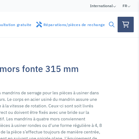
International
FR
ultation gratuite
Réparations/pièces de rechange
 mors fonte 315 mm
 mandrins de serrage pour les pièces à usiner dans
eurs. Le corps en acier usiné du mandrin assure une
 à la vitesse de rotation. Ceux-ci sont soit livrés
ect ou doivent être fixés avec une bride sur la
tif. Les mandrins à quatre mors conviennent
ièces à usiner rondes ou d’une forme régulière à 4, 8
 de la pièce s’effectue toujours de manière centrée,
cent en suivant une spirale plane. L’équipement de