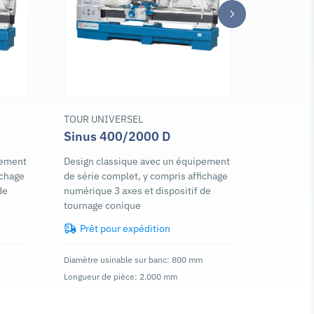
TOUR UNIVERSEL
TOUR UNI
Sinus 400/2000 D
Sinus 4
pement
Design classique avec un équipement
Design cl
ichage
de série complet, y compris affichage
de série c
de
numérique 3 axes et dispositif de
numérique 
tournage conique
tournage 
Prêt pour expédition
Prêt p
Diamètre usinable sur banc: 800 mm
Diamètre us
Longueur de pièce: 2.000 mm
Longueur de