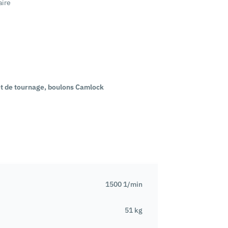
aire
 et de tournage, boulons Camlock
1500 1/min
51 kg