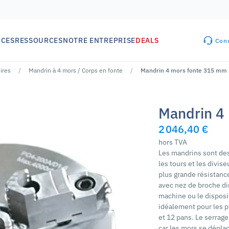
ICES
RESSOURCES
NOTRE ENTREPRISE
DEALS
Cons
ires
Mandrin à 4 mors / Corps en fonte
Mandrin 4 mors fonte 315 mm
Mandrin 4
2 046,40 €
hors TVA
Les mandrins sont des
les tours et les divis
plus grande résistance
avec nez de broche dir
machine ou le disposi
idéalement pour les p
et 12 pans. Le serrage
car les mors se dépla