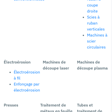
coupe
droite
Scies à
ruban
verticales
Machines à
scier
circulaires
Électroérosion
Machines de
Machines de
découpe laser
découpe plasma
Électroérosion
à fil
Enfonçage par
électroérosion
Presses
Traitement de
Tubes et
métaux en feuille
traitement de