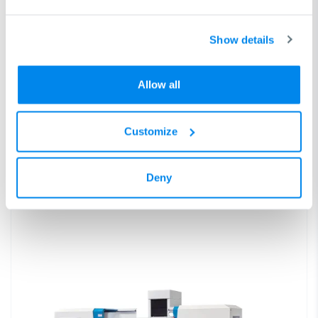
4 MODÈLES
Show details
HFS F Advance Série
Machines de rectification plane avec commande automatique de
l’axe Z et IHM Siemens
Allow all
Prêt pour expédition
Customize
Coursaxe X: 560 mm - 1.130 mm
Dimensions table: 508x254 mm - 1.020x406 mm
Deny