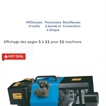
Affûteuses
Ponceuses
Rectifieuses
d'outils
à bande et
Conventionnelles
à disque
Affichage des pages
1
à
11
pour
11
machines
Filtres
HOT DEAL