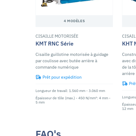
4 MODÈLES
CISAILLE MOTORISÉE
CISAI
KMT RNC Série
KHT 
Cisaille guillotine motorisée à guidage
Constru
par coulisse avec butée arrière à
avec di
commande numérique
de la t
arrière
Prêt pour expédition
Prê
Longueur de travail: 1.560 mm - 3.060 mm
Longueur
Épaisseur de tôle (max.) - 450 N/mm²: 4 mm -
5 mm
Épaisseu
12 mm
FAQ's