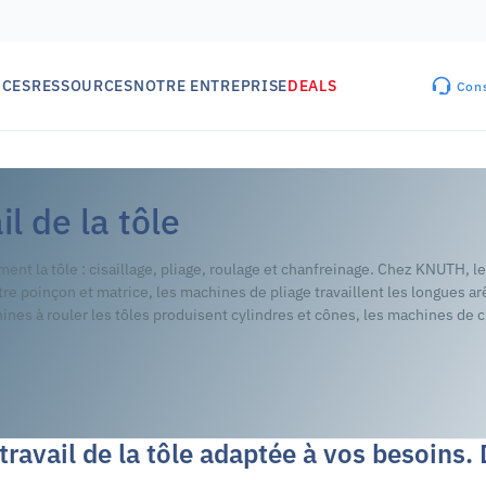
ICES
RESSOURCES
NOTRE ENTREPRISE
DEALS
Cons
l de la tôle
rment la tôle : cisaillage, pliage, roulage et chanfreinage. Chez KNUTH,
e poinçon et matrice, les machines de pliage travaillent les longues arête
hines à rouler les tôles produisent cylindres et cônes, les machines de
travail de la tôle adaptée à vos besoins