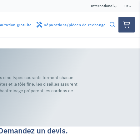
International
FR
ultation gratuite
Réparations/pièces de rechange
 les cinq types courants forment chacun
s et la tôle fine, les cisailles assurent
 chanfreinage préparent les cordons de
. Demandez un devis.