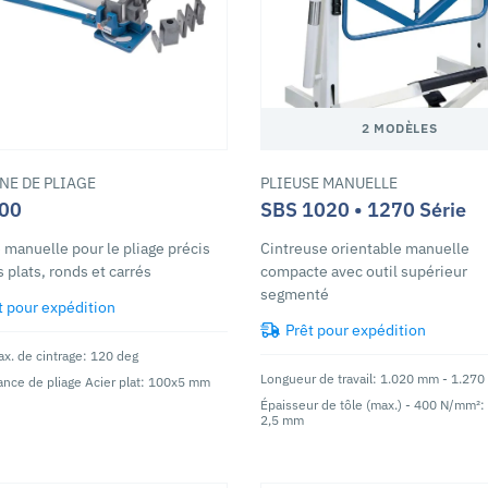
2 MODÈLES
NE DE PLIAGE
PLIEUSE MANUELLE
00
SBS 1020 • 1270 Série
 manuelle pour le pliage précis
Cintreuse orientable manuelle
s plats, ronds et carrés
compacte avec outil supérieur
segmenté
t pour expédition
Prêt pour expédition
x. de cintrage: 120 deg
Longueur de travail: 1.020 mm - 1.27
nce de pliage Acier plat: 100x5 mm
Épaisseur de tôle (max.) - 400 N/mm²:
2,5 mm