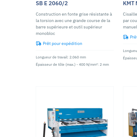
SB E 2060/2
KMT 
Construction en fonte grise résistante à
Cisaill
la torsion avec une grande course de la
par cou
barre supérieure et outil supérieur
manue
monobloc
Prê
Prêt pour expédition
Longueur
Longueur de travail: 2.060 mm
Épaisseu
Épaisseur de tôle (max.) - 400 N/mm²: 2 mm