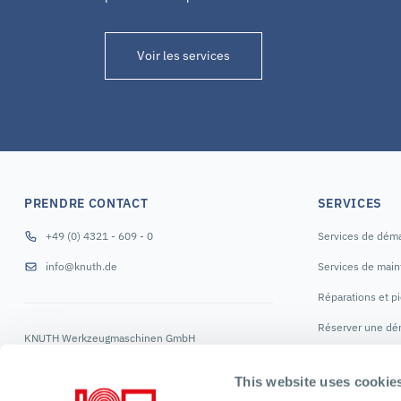
Voir les services
PRENDRE CONTACT
SERVICES
+49 (0) 4321 - 609 - 0
Services de dém
info@knuth.de
Services de mai
Réparations et p
Réserver une dé
KNUTH Werkzeugmaschinen GmbH
Schmalenbrook 14
NOUS SUIVR
24647 Wasbek
This website uses cookie
Allemagne