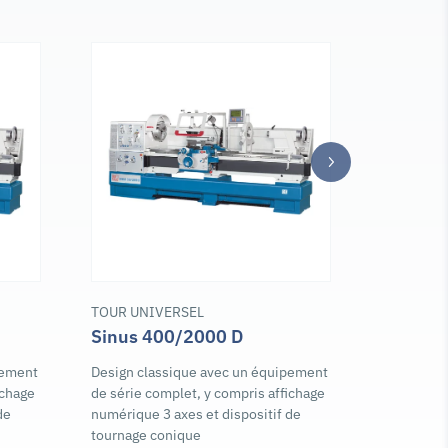
TOUR UNIVERSEL
TOUR UNI
Sinus 400/2000 D
Sinus 4
pement
Design classique avec un équipement
Design cl
ichage
de série complet, y compris affichage
de série c
de
numérique 3 axes et dispositif de
numérique 
tournage conique
tournage 