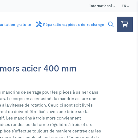
International
FR
ultation gratuite
Réparations/pièces de rechange
 mors acier 400 mm
 mandrins de serrage pour les pièces à usiner dans
eurs. Le corps en acier usiné du mandrin assure une
 à la vitesse de rotation. Ceux-ci sont soit livrés
ect ou doivent être fixés avec une bride sur la
tif. Les mandrins à trois mors conviennent
èces rondes ou de forme régulière à trois et six
 pièce s’effectue toujours de manière centrée car les
suivant une spirale plane tournée. L’équipement de