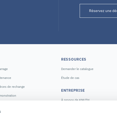
Réservez une d
RESSOURCES
arrage
Demander le catalogue
ntenance
Étude de cas
ièces de rechange
ENTREPRISE
monstration
À propos de KNUTH
E
Notre histoire
s