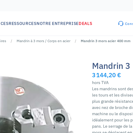
ICES
RESSOURCES
NOTRE ENTREPRISE
DEALS
Cons
ires
Mandrin à 3 mors / Corps en acier
Mandrin 3 mors acier 400 mm
Mandrin 3
3 144,20 €
hors TVA
Les mandrins sont des
les tours et les divis
plus grande résistance
avec nez de broche dir
machine ou le disposi
idéalement pour les pi
pans. Le serrage de la
mors se déplacent en 