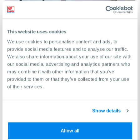
This website uses cookies
We use cookies to personalise content and ads, to
provide social media features and to analyse our traffic.
We also share information about your use of our site with
our social media, advertising and analytics partners who
Besoin d'aide pour trouver une machine ?
may combine it with other information that you’ve
provided to them or that they’ve collected from your use
Nous serons heureux de vous aider à prendre la bonne
of their services.
décision pour atteindre vos objectifs commerciaux
Demande de consultation gratuite
Show details
Allow all