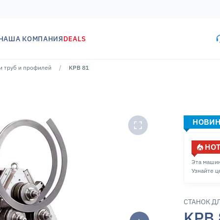
НАША КОМПАНИЯ
DEALS
и труб и профилей
KPB 81
НОВИ
HOT
Эта машин
Узнайте ц
СТАНОК Д
KPB 