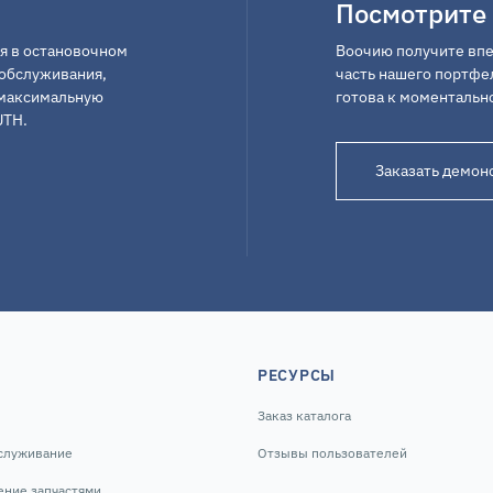
Посмотрите
я в остановочном
Воочию получите впе
обслуживания,
часть нашего портфел
ь максимальную
готова к моментальн
UTH.
Заказать демон
РЕСУРСЫ
Заказ каталога
служивание
Отзывы пользователей
ение запчастями