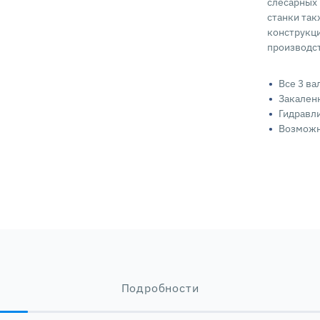
слесарных
станки так
конструкци
производс
Все 3 в
Закален
Гидравл
Возможн
Подробности