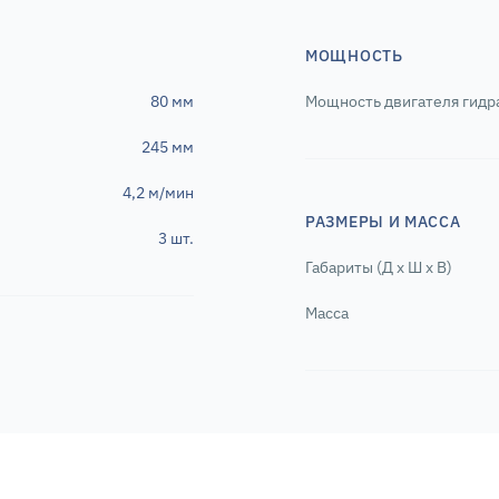
МОЩНОСТЬ
80 мм
Мощность двигателя гидра
245 мм
4,2 м/мин
РАЗМЕРЫ И МАССА
3 шт.
Габариты (Д х Ш х В)
Масса