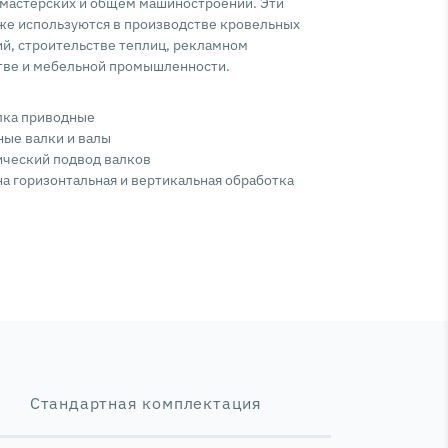
 мастерских и общем машиностроении. Эти
же используются в производстве кровельных
й, строительстве теплиц, рекламном
тве и мебельной промышленности.
алка приводные
ные валки и валы
ический подвод валков
а горизонтальная и вертикальная обработка
Стандартная комплектация