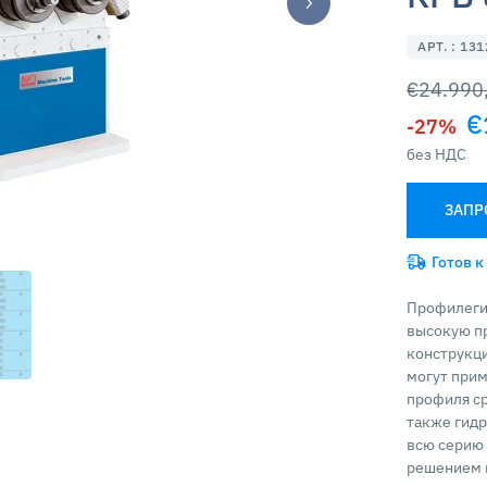
АРТ. : 13
€24.990
€
-27%
без НДС
ЗАПР
Готов к
Профилегиб
высокую п
конструкц
могут прим
профиля ср
также гид
всю серию
решением 