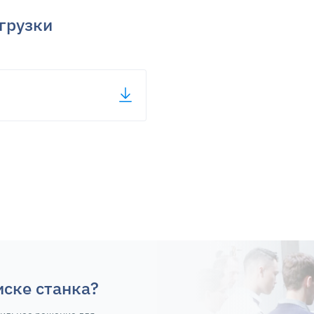
грузки
иске станка?