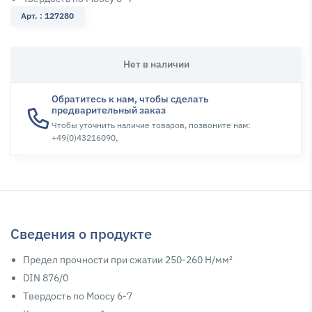
Арт. : 127280
Нет в наличии
Обратитесь к нам, чтобы сделать
предварительный заказ
Чтобы уточнить наличие товаров, позвоните нам:
+49(0)43216090,
Сведения о продукте
Пpeдeл пpoчнocти пpи cжaтии 250-260 H/мм²
DIN 876/0
Tвepдocть пo Moocy 6-7