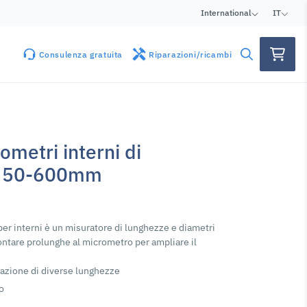
International
IT
Consulenza gratuita
Riparazioni/ricambi
ometri interni di
e 50-600mm
per interni è un misuratore di lunghezze e diametri
ontare prolunghe al micrometro per ampliare il
razione di diverse lunghezze
o