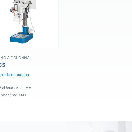
ANO A COLONNA
35
pronta consegna
à di foratura: 35 mm
o mandrino: 4 CM