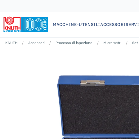
MACCHINE-UTENSILI
ACCESSORI
SERVI
KNUTH
Accessori
Processo di ispezione
Micrometri
Set
Nessun risutlato per ""