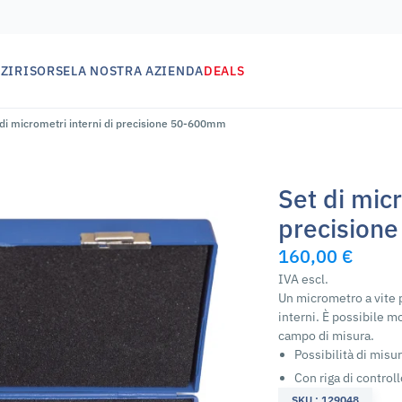
ZI
RISORSE
LA NOSTRA AZIENDA
DEALS
 di micrometri interni di precisione 50-600mm
Set di micr
precision
160,00 €
IVA escl.
Un micrometro a vite 
interni. È possibile m
campo di misura.
Possibilità di misu
Con riga di controll
SKU : 129048