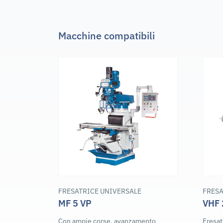
Macchine compatibili
FRESATRICE UNIVERSALE
FRESA
MF 5 VP
VHF 
Con ampie corse, avanzamento
Fresat