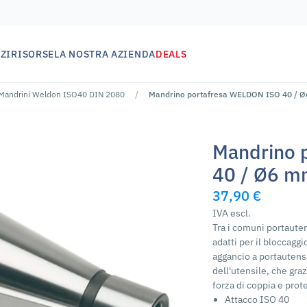
ZI
RISORSE
LA NOSTRA AZIENDA
DEALS
Mandrini Weldon ISO40 DIN 2080
Mandrino portafresa WELDON ISO 40 / 
Mandrino 
40 / Ø6 
37,90 €
IVA escl.
Tra i comuni portautens
adatti per il bloccaggi
aggancio a portautensil
dell'utensile, che gra
forza di coppia e prot
Attacco ISO 40