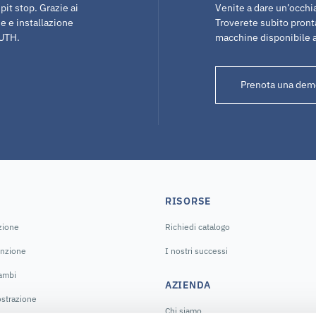
it stop. Grazie ai
Venite a dare un’occhia
e e installazione
Troverete subito pron
NUTH.
macchine disponibile 
Prenota una dem
RISORSE
azione
Richiedi catalogo
enzione
I nostri successi
cambi
AZIENDA
strazione
Chi siamo