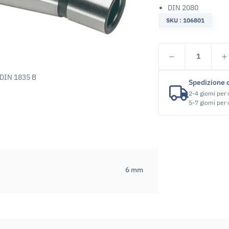
DIN 2080
SKU : 106801
1
o DIN 1835 B
Spedizione 
2-4 giorni per
5-7 giorni per
6 mm