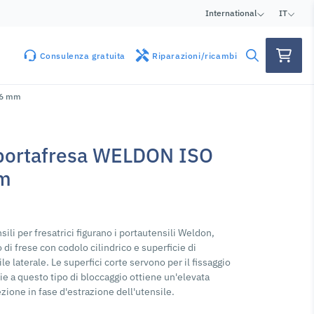
International
IT
Consulenza gratuita
Riparazioni/ricambi
Ø6 mm
portafresa WELDON ISO
mm
ili per fresatrici figurano i portautensili Weldon,
o di frese con codolo cilindrico e superficie di
e laterale. Le superfici corte servono per il fissaggio
zie a questo tipo di bloccaggio ottiene un'elevata
ezione in fase d'estrazione dell'utensile.