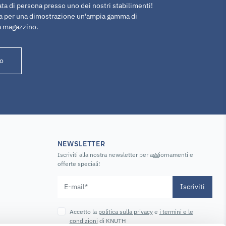
ta di persona presso uno dei nostri stabilimenti!
ta per una dimostrazione un'ampia gamma di
a magazzino.
o
NEWSLETTER
Iscriviti alla nostra newsletter per aggiornamenti e
offerte speciali!
Iscriviti
Accetto la
politica sulla privacy
e
i termini e le
condizioni
di KNUTH