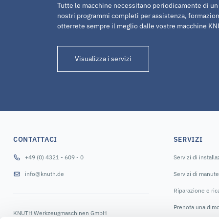
Tutte le macchine necessitano periodicamente di un p
nostri programmi completi per assistenza, formazion
otterrete sempre il meglio dalle vostre macchine K
Visualizza i servizi
CONTATTACI
SERVIZI
+49 (0) 4321 - 609 - 0
Servizi di install
info@knuth.de
Servizi di manut
Riparazione e ri
Prenota una dimo
KNUTH Werkzeugmaschinen GmbH