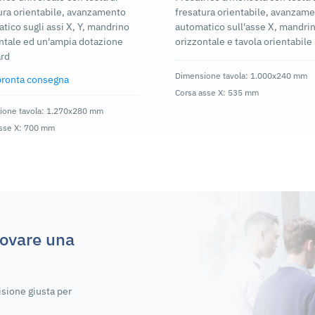
ura orientabile, avanzamento
fresatura orientabile, avanzam
tico sugli assi X, Y, mandrino
automatico sull'asse X, mandri
ntale ed un'ampia dotazione
orizzontale e tavola orientabile
ard
Dimensione tavola: 1.000x240 mm
pronta consegna
Corsa asse X: 535 mm
ione tavola: 1.270x280 mm
asse X: 700 mm
rovare una
isione giusta per