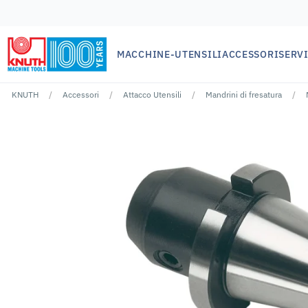
MACCHINE-UTENSILI
ACCESSORI
SERVI
KNUTH
Accessori
Attacco Utensili
Mandrini di fresatura
Nessun risutlato per ""