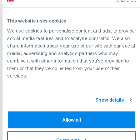
Trapano-fresa universale con avanzamento automatico,
tavola a croce con asse X motorizzato e testa del cambio
This website uses cookies
orientabile
We use cookies to personalise content and ads, to provide
A pronta consegna
social media features and to analyse our traffic. We also
share information about your use of our site with our social
Dimensione tavola: 730x210 mm
media, advertising and analytics partners who may
Corsa asse X: 500 mm
combine it with other information that you’ve provided to
them or that they’ve collected from your use of their
services.
Show details
Allow all