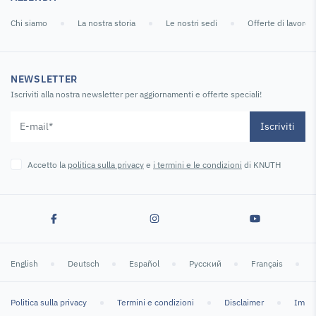
Chi siamo
La nostra storia
Le nostri sedi
Offerte di lavoro
NEWSLETTER
Iscriviti alla nostra newsletter per aggiornamenti e offerte speciali!
Iscriviti
Accetto la
politica sulla privacy
e
i termini e le condizioni
di KNUTH
English
Deutsch
Español
Русский
Français
Politica sulla privacy
Termini e condizioni
Disclaimer
Impr