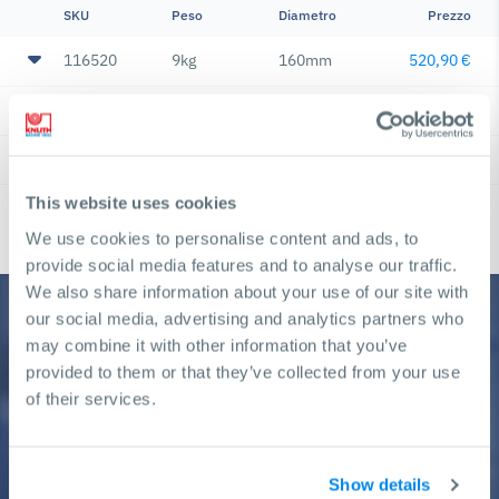
SKU
Peso
Diametro
Prezzo
116520
9kg
160mm
520,90 €
116522
32kg
250mm
870,90 €
116526
150kg
500mm
4.537,89 €
This website uses cookies
We use cookies to personalise content and ads, to
provide social media features and to analyse our traffic.
We also share information about your use of our site with
our social media, advertising and analytics partners who
may combine it with other information that you’ve
provided to them or that they’ve collected from your use
Hai bisogno di aiuto per trovare una
of their services.
macchina?
Saremo lieti di assistervi nel prendere la decisione giusta per
Show details