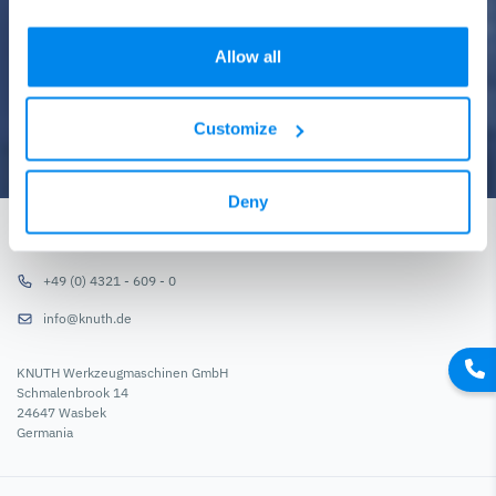
raggiungere i vostri obiettivi di business
Allow all
Richiedi una consulenza gratuita
Customize
Deny
CONTATTACI
+49 (0) 4321 - 609 - 0
info@knuth.de
KNUTH Werkzeugmaschinen GmbH
Schmalenbrook 14
24647 Wasbek
Germania