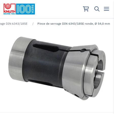
rrage DIN 6343/185E
Pince de serrage DIN 6343/185E ronde, Ø 54,0 mm
Aucun résultat pour ""