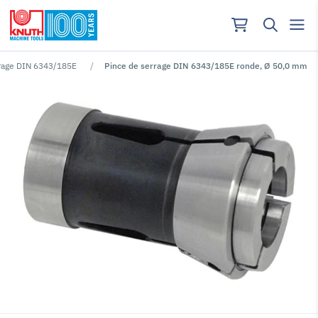
rrage DIN 6343/185E
Pince de serrage DIN 6343/185E ronde, Ø 50,0 mm
Aucun résultat pour ""