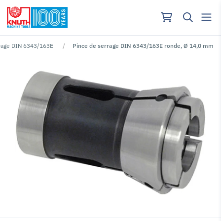
rrage DIN 6343/163E
Pince de serrage DIN 6343/163E ronde, Ø 14,0 mm
Aucun résultat pour ""