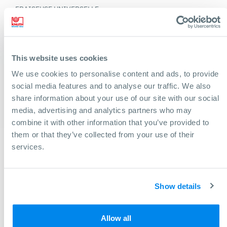
FRAISEUSE UNIVERSELLE
MF 5 VP
Avec grandes courses, avance automatique dans les axes X et
Y, tête de fraisage pivotante et inclinable et serrage
This website uses cookies
pneumatique d’outil
We use cookies to personalise content and ads, to provide
social media features and to analyse our traffic. We also
Surface de la table: 1.370x250 mm
share information about your use of our site with our social
Coursaxe X: 800 mm
media, advertising and analytics partners who may
combine it with other information that you’ve provided to
them or that they’ve collected from your use of their
services.
Show details
Allow all