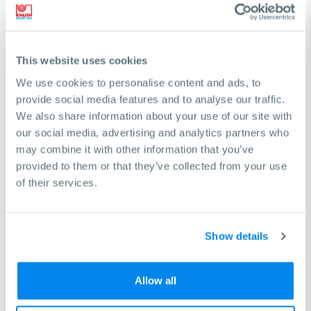
This website uses cookies
We use cookies to personalise content and ads, to
provide social media features and to analyse our traffic.
We also share information about your use of our site with
our social media, advertising and analytics partners who
¿Necesita ayuda para encontrar una
may combine it with other information that you’ve
provided to them or that they’ve collected from your use
máquina?
of their services.
Con gusto lo ayudaremos a tomar la decisión correcta
para lograr sus objetivos comerciales
Show details
Solicitud de consulta gratuita
Allow all