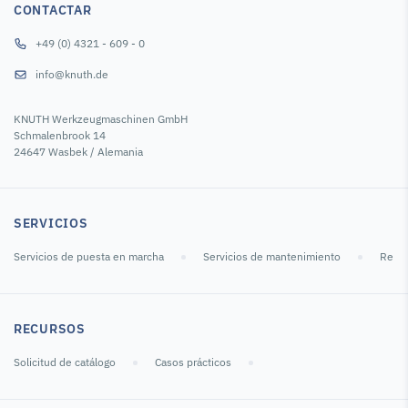
CONTACTAR
+49 (0) 4321 - 609 - 0
info@knuth.de
KNUTH Werkzeugmaschinen GmbH
Schmalenbrook 14
24647 Wasbek / Alemania
SERVICIOS
Servicios de puesta en marcha
Servicios de mantenimiento
Repar
RECURSOS
Solicitud de catálogo
Casos prácticos