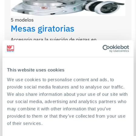
5 modelos
Mesas giratorias
Accesorio para la sujeción de piezas en
taladradoras y fresadoras
Ver opciones
This website uses cookies
SKU
We use cookies to personalise content and ads, to
Peso
provide social media features and to analyse our traffic.
Diámetro
We also share information about your use of our site with
Cono morse
our social media, advertising and analytics partners who
Precio
may combine it with other information that you’ve
provided to them or that they’ve collected from your use
125800
of their services.
7.25kg