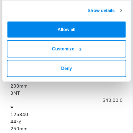
100mm
2MT
Show details
280,00 €
125830
Allow all
16.5kg
160mm
Customize
2MT
478,00 €
Deny
125835
30.5kg
200mm
3MT
540,00 €
125840
44kg
250mm