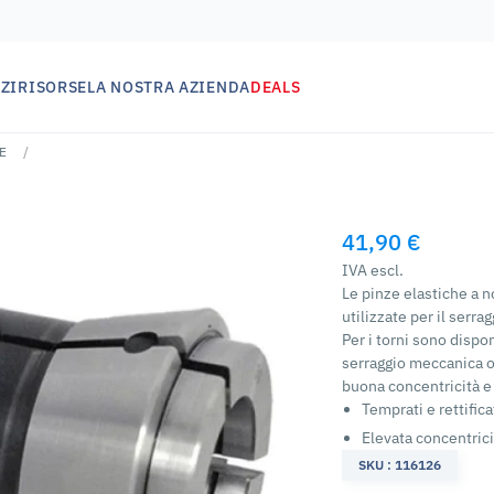
ZI
RISORSE
LA NOSTRA AZIENDA
DEALS
E
41,90 €
IVA escl.
Le pinze elastiche a
utilizzate per il serrag
Per i torni sono dispo
serraggio meccanica o
buona concentricità e
Temprati e rettifica
Elevata concentrici
SKU : 116126