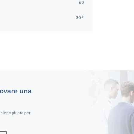
60
30 °
rovare una
isione giusta per