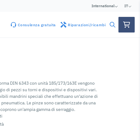
International
IT
Consulenza gratuita
Riparazioni/ricambi
 norma DIN 6343 con unità 185/173/163E vengono
gio di pezzi su torni e dispositivi e dispositivi vari.
nibili mandrini speciali che effettuano un'azione di
 pneumatica. Le pinze sono caratterizzate da una
 coprono un'ampia gamma di serraggio.
ti
tà