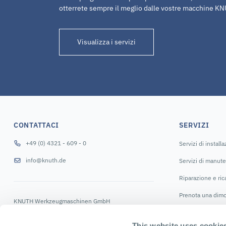
otterrete sempre il meglio dalle vostre macchine K
Visualizza i servizi
CONTATTACI
SERVIZI
+49 (0) 4321 - 609 - 0
Servizi di install
info@knuth.de
Servizi di manut
Riparazione e ri
Prenota una dimo
KNUTH Werkzeugmaschinen GmbH
Schmalenbrook 14
SEGUICI
24647 Wasbek
This website uses cookie