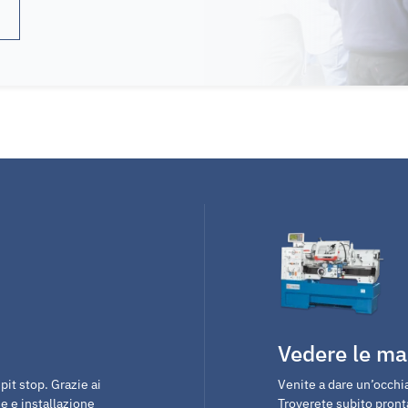
Vedere le ma
it stop. Grazie ai
Venite a dare un’occhia
e e installazione
Troverete subito pron