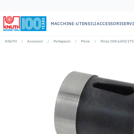
MACCHINE-UTENSILI
ACCESSORI
SERVI
KNUTH
Accessori
Portapezzi
Pinze
Pinze DIN 6343/173
Nessun risutlato per ""