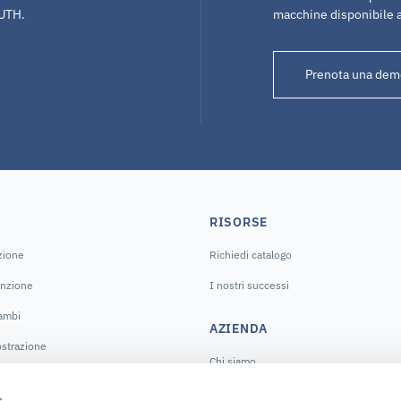
NUTH.
macchine disponibile 
Prenota una dem
RISORSE
azione
Richiedi catalogo
enzione
I nostri successi
cambi
AZIENDA
strazione
Chi siamo
La nostra storia
s