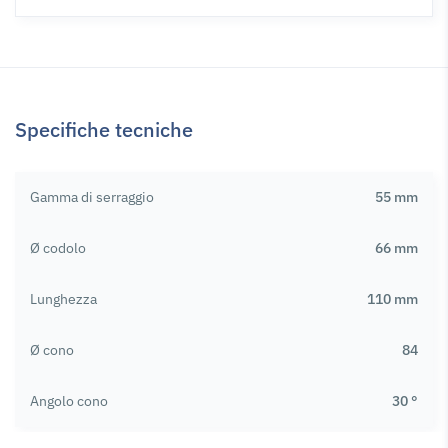
Specifiche tecniche
Gamma di serraggio
55 mm
Ø codolo
66 mm
Lunghezza
110 mm
Ø cono
84
Angolo cono
30 °