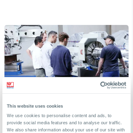
Hai bisogno di aiuto per trovare una
macchina?
This website uses cookies
Saremo lieti di assistervi nel prendere la decisione
We use cookies to personalise content and ads, to
giusta per raggiungere i vostri obiettivi di business
provide social media features and to analyse our traffic.
We also share information about your use of our site with