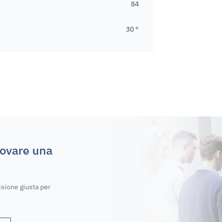
84
30 °
rovare una
isione giusta per