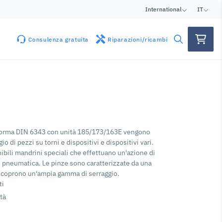
International
IT
Consulenza gratuita
Riparazioni/ricambi
 norma DIN 6343 con unità 185/173/163E vengono
gio di pezzi su torni e dispositivi e dispositivi vari.
nibili mandrini speciali che effettuano un'azione di
 pneumatica. Le pinze sono caratterizzate da una
 coprono un'ampia gamma di serraggio.
ti
tà