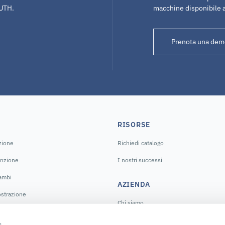
NUTH.
macchine disponibile 
Prenota una dem
RISORSE
azione
Richiedi catalogo
enzione
I nostri successi
cambi
AZIENDA
strazione
Chi siamo
La nostra storia
s