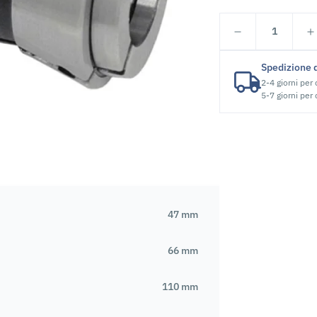
1
Spedizione 
2-4 giorni per
5-7 giorni per
47 mm
66 mm
110 mm