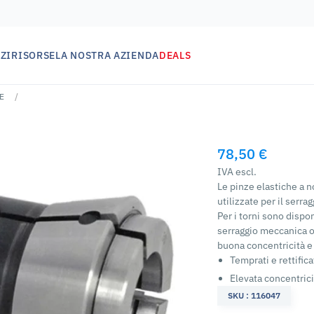
ZI
RISORSE
LA NOSTRA AZIENDA
DEALS
E
78,50 €
IVA escl.
Le pinze elastiche a
utilizzate per il serrag
Per i torni sono dispo
serraggio meccanica o
buona concentricità e
Temprati e rettifica
Elevata concentrici
SKU : 116047