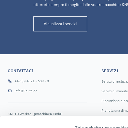
otterrete sempre il meglio dalle vostre macchine K
Visualizza i servizi
CONTATTACI
SERVIZI
+49 (0) 4321 - 609 - 0
Servizi di install
info@knuth.de
Servizi di manut
Riparazione e ri
Prenota una dimo
KNUTH Werkzeugmaschinen GmbH
Schmalenbrook 14
SEGUICI
24647 Wasbek
This website uses cookie