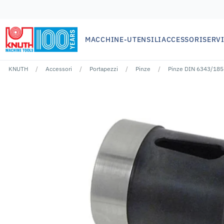
MACCHINE-UTENSILI
ACCESSORI
SERVI
KNUTH
Accessori
Portapezzi
Pinze
Pinze DIN 6343/185
Nessun risutlato per ""