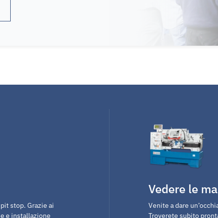
Vedere le ma
it stop. Grazie ai
Venite a dare un’occhia
e e installazione
Troverete subito pron