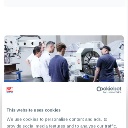
¿Necesita ayuda para encontrar una
This website uses cookies
máquina?
We use cookies to personalise content and ads, to
Con gusto lo ayudaremos a tomar la decisión correcta
provide social media features and to analyse our traffic.
para lograr sus objetivos comerciales