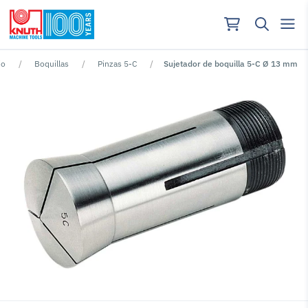
jo
Boquillas
Pinzas 5-C
Sujetador de boquilla 5-C Ø 13 mm
No se han encontrado resultados para ""