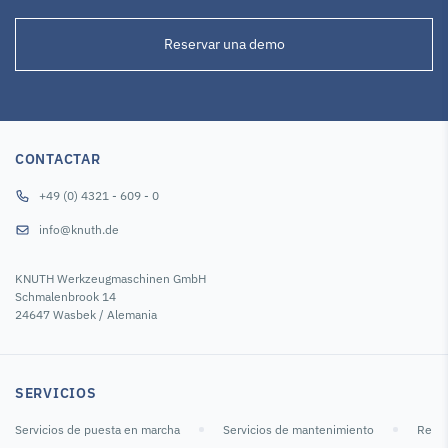
Reservar una demo
CONTACTAR
+49 (0) 4321 - 609 - 0
info@knuth.de
KNUTH Werkzeugmaschinen GmbH
Schmalenbrook 14
24647 Wasbek / Alemania
SERVICIOS
Servicios de puesta en marcha
Servicios de mantenimiento
Repar