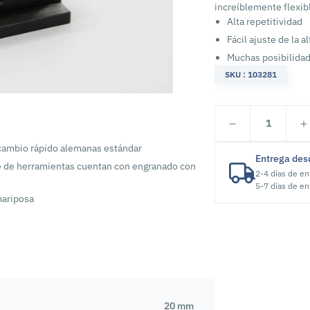
increíblemente flexib
Alta repetitividad
Fácil ajuste de la a
Muchas posibilidad
SKU : 103281
1
 cambio rápido alemanas estándar
Entrega des
te de herramientas cuentan con engranado con
2-4 días de en
5-7 días de en
mariposa
20 mm