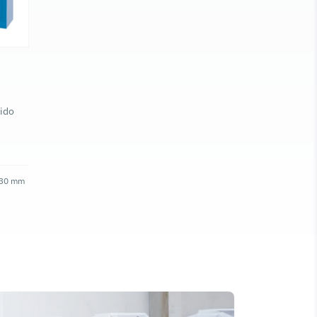
lido
 330 mm