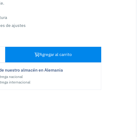
le.
ltura
es de ajustes
Agregar al carrito
de nuestro almacén en Alemania
trega nacional
trega internacional