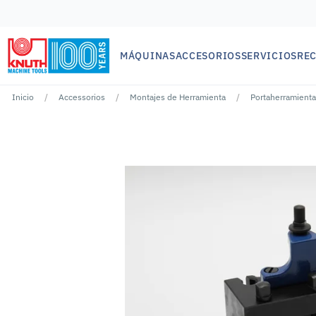
MÁQUINAS
ACCESORIOS
SERVICIOS
RE
Inicio
Accessorios
Montajes de Herramienta
Portaherramienta
No se han encontrado resultados para ""