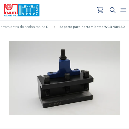
erramientas de acción rápida D
Soporte para herramientas WCD 40x150
No se han encontrado resultados para ""