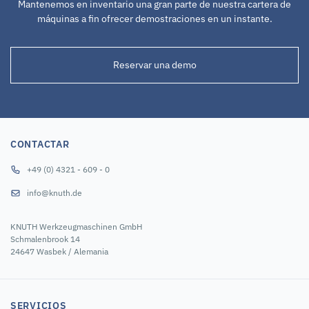
Mantenemos en inventario una gran parte de nuestra cartera de
máquinas a fin ofrecer demostraciones en un instante.
Reservar una demo
CONTACTAR
+49 (0) 4321 - 609 - 0
info@knuth.de
KNUTH Werkzeugmaschinen GmbH
Schmalenbrook 14
24647 Wasbek / Alemania
SERVICIOS