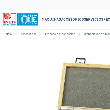
MÁQUINAS
ACCESORIOS
SERVICIOS
RE
Inicio
Accessorios
Proceso de inspección
Dispositivos de me
No se han encontrado resultados para ""