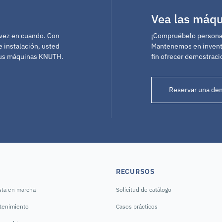
Vea las máq
 vez en cuando. Con
¡Compruébelo personal
e instalación, usted
Mantenemos en inventa
sus máquinas KNUTH.
fin ofrecer demostraci
Reservar una de
RECURSOS
sta en marcha
Solicitud de catálogo
tenimiento
Casos prácticos