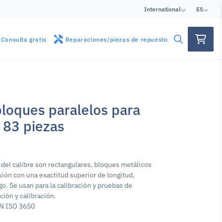
International
ES
Consulta gratis
Reparaciones/piezas de repuesto
loques paralelos para
, 83 piezas
 del calibre son rectangulares, bloques metálicos
sión con una exactitud superior de longitud,
o. Se usan para la calibración y pruebas de
ión y calibración.
IN ISO 3650