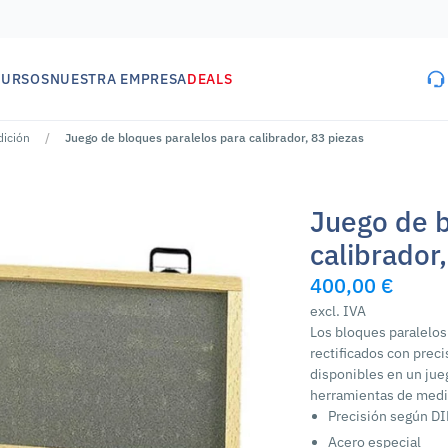
CURSOS
NUESTRA EMPRESA
DEALS
dición
Juego de bloques paralelos para calibrador, 83 piezas
Juego de b
calibrador
400,00 €
excl. IVA
Los bloques paralelos
rectificados con preci
disponibles en un jueg
herramientas de medic
Precisión según D
Acero especial