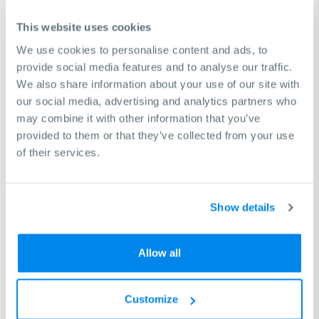
This website uses cookies
Voltaje de alimentación
220 V
We use cookies to personalise content and ads, to
Funciones básicas
7
provide social media features and to analyse our traffic.
We also share information about your use of our site with
our social media, advertising and analytics partners who
Opciones de idioma
8
may combine it with other information that you’ve
provided to them or that they’ve collected from your use
Funciones ampliadas
8
of their services.
Show details
Allow all
Customize