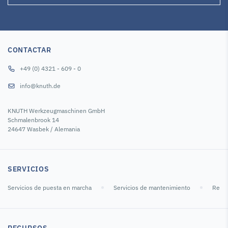
CONTACTAR
+49 (0) 4321 - 609 - 0
info@knuth.de
KNUTH Werkzeugmaschinen GmbH
Schmalenbrook 14
24647 Wasbek / Alemania
SERVICIOS
Servicios de puesta en marcha
Servicios de mantenimiento
Repar
RECURSOS