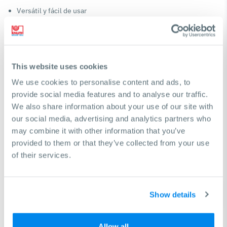
Versátil y fácil de usar
Probador de dureza para probar la dureza de acuerdo con
Brinell, Rockwell y Vickers
Amplio rango de medición y gran almacenamiento de
mediciones (guarda hasta 255 mediciones)
This website uses cookies
128 x 64 mm LCD
We use cookies to personalise content and ads, to
Precisión ± 0,8%
provide social media features and to analyse our traffic.
Cubierta resistente de aluminio fundido para un fácil manejo
We also share information about your use of our site with
Batería recargable que obtiene la energía a través del puerto
our social media, advertising and analytics partners who
USB
may combine it with other information that you’ve
provided to them or that they’ve collected from your use
of their services.
Especificaciones técnicas
Precisión
± 0,8 %
Show details
Allow all