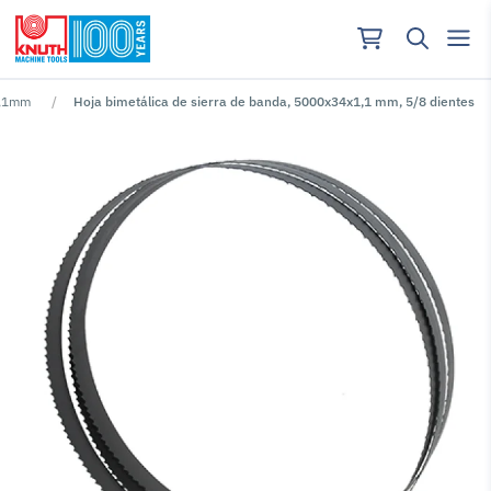
1,1mm
Hoja bimetálica de sierra de banda, 5000x34x1,1 mm, 5/8 dientes
No se han encontrado resultados para ""