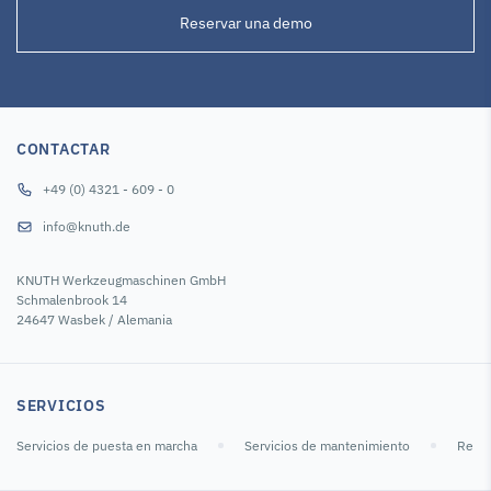
Reservar una demo
CONTACTAR
+49 (0) 4321 - 609 - 0
info@knuth.de
KNUTH Werkzeugmaschinen GmbH
Schmalenbrook 14
24647 Wasbek / Alemania
SERVICIOS
Servicios de puesta en marcha
Servicios de mantenimiento
Repar