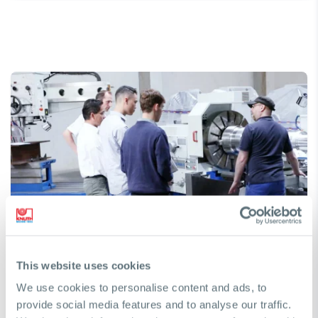
¿Necesita ayuda para encontrar una
máquina?
This website uses cookies
Con gusto lo ayudaremos a tomar la decisión correcta
We use cookies to personalise content and ads, to
para lograr sus objetivos comerciales
provide social media features and to analyse our traffic.