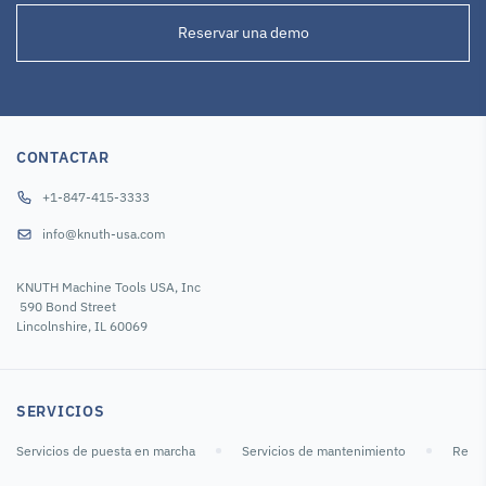
Reservar una demo
CONTACTAR
+1-847-415-3333
info@knuth-usa.com
KNUTH Machine Tools USA, Inc
590 Bond Street
Lincolnshire, IL 60069
SERVICIOS
Servicios de puesta en marcha
Servicios de mantenimiento
Repar